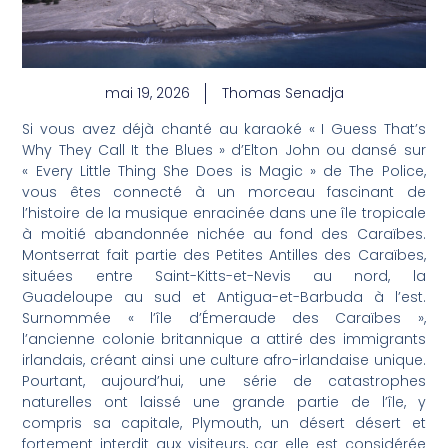
mai 19, 2026
Thomas Senadja
Si vous avez déjà chanté au karaoké « I Guess That’s
Why They Call It the Blues » d’Elton John ou dansé sur
« Every Little Thing She Does is Magic » de The Police,
vous êtes connecté à un morceau fascinant de
l’histoire de la musique enracinée dans une île tropicale
à moitié abandonnée nichée au fond des Caraïbes.
Montserrat fait partie des Petites Antilles des Caraïbes,
situées entre Saint-Kitts-et-Nevis au nord, la
Guadeloupe au sud et Antigua-et-Barbuda à l’est.
Surnommée « l’île d’Émeraude des Caraïbes »,
l’ancienne colonie britannique a attiré des immigrants
irlandais, créant ainsi une culture afro-irlandaise unique.
Pourtant, aujourd’hui, une série de catastrophes
naturelles ont laissé une grande partie de l’île, y
compris sa capitale, Plymouth, un désert désert et
fortement interdit aux visiteurs, car elle est considérée