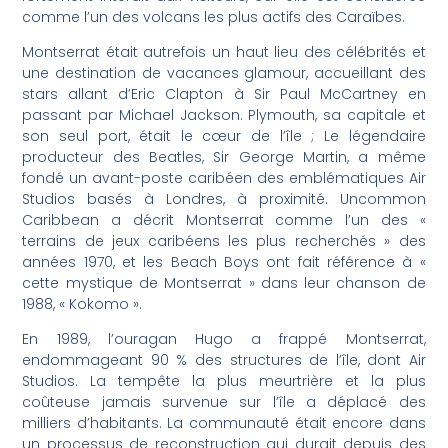
comme l’un des volcans les plus actifs des Caraïbes.
Montserrat était autrefois un haut lieu des célébrités et
une destination de vacances glamour, accueillant des
stars allant d’Eric Clapton à Sir Paul McCartney en
passant par Michael Jackson. Plymouth, sa capitale et
son seul port, était le cœur de l’île ; Le légendaire
producteur des Beatles, Sir George Martin, a même
fondé un avant-poste caribéen des emblématiques Air
Studios basés à Londres, à proximité. Uncommon
Caribbean a décrit Montserrat comme l’un des «
terrains de jeux caribéens les plus recherchés » des
années 1970, et les Beach Boys ont fait référence à «
cette mystique de Montserrat » dans leur chanson de
1988, « Kokomo ».
En 1989, l’ouragan Hugo a frappé Montserrat,
endommageant 90 % des structures de l’île, dont Air
Studios. La tempête la plus meurtrière et la plus
coûteuse jamais survenue sur l’île a déplacé des
milliers d’habitants. La communauté était encore dans
un processus de reconstruction qui durait depuis des